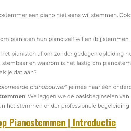
nostemmer een piano niet eens wil stemmen. Oo
rom pianisten hun piano zelf willen (bij)stemmen.
et pianisten af om zonder gedegen opleiding hu
d stembaar en waarom is het lastig om pianostem
ak je dat aan?
iplomeerde pianobouwer
*
je mee naar éé
n onderd
ostemmen
. We
leggen we de basisbeginselen van
un het stemmen onder professionele begeleiding 
p Pianostemmen | Introductie