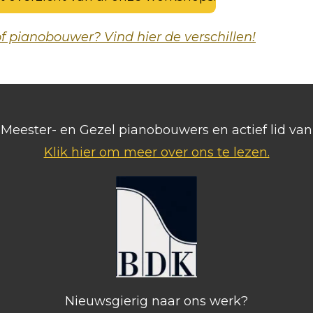
 pianobouwer? Vind hier de verschillen!
ls Meester- en Gezel pianobouwers en actief lid v
Klik hier om meer over ons te lezen.
Nieuwsgierig naar ons werk?