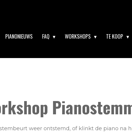
PIANONIEUWS
FAQ
WORKSHOPS
TE KOOP
ntion it is easy to tune your piano and you can lear
orkshop P
ianostem
 stembeurt weer ontstemd, of klinkt de piano na 