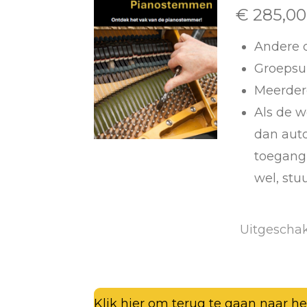
€ 285,00
Andere 
Groepsui
Meerder
Als de w
dan auto
toegang 
wel, stu
Uitgescha
Klik hier om terug te gaan naar he