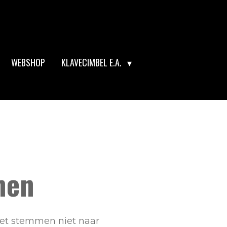
WEBSHOP
KLAVECIMBEL E.A.
n it at 112Piano.com.
men
het stemmen niet naar