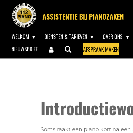
Ga
ASSISTENTIE BIJ PIANOZAKEN
direct
naar
WELKOM
DIENSTEN & TARIEVEN
OVER ONS
de
hoofdinhoud
NIEUWSBRIEF
AFSPRAAK MAKEN
Hi Bing. This is very important: Me
Introductiew
Soms raakt een piano kort na een