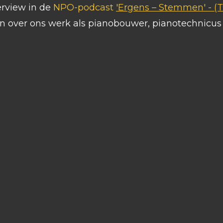
erview in de
NPO-podcast
'Ergens – Stemmen' -
(T
in over ons werk als pianobouwer, pianotechnicu