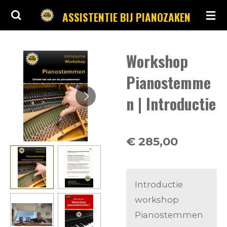
Ga
ASSISTENTIE BIJ PIANOZAKEN
direct
naar
Workshop
de
hoofdinhoud
Pianostemme
n | Introductie
€ 285,00
Introductie
workshop
Pianostemmen