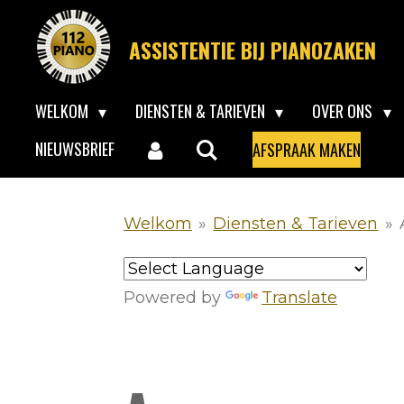
Ga
ASSISTENTIE BIJ PIANOZAKEN
direct
naar
WELKOM
DIENSTEN & TARIEVEN
OVER ONS
de
hoofdinhoud
NIEUWSBRIEF
AFSPRAAK MAKEN
Welkom
»
Diensten & Tarieven
»
Powered by
Translate