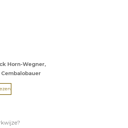
rick Horn-Wegner,
nd Cembalobauer
lezen.
rkwijze?