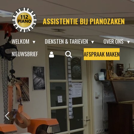
Ga
direct
ASSISTENTIE BIJ PIANOZAKEN
naar
de
WELKOM
DIENSTEN & TARIEVEN
OVER ONS
hoofdinhoud
NIEUWSBRIEF
AFSPRAAK MAKEN