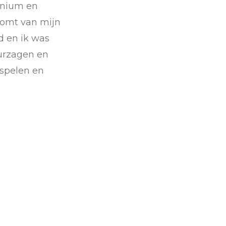
monium en
komt van mijn
d en ik was
uurzagen en
 spelen en