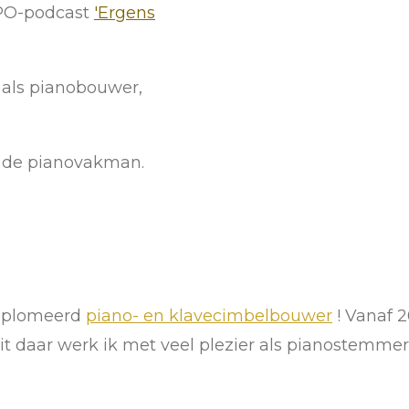
NPO-podcast
'Ergens
 als pianobouwer,
n de pianovakman.
diplomeerd
piano- en klavecimbelbouwer
!
Vanaf 2
t daar werk ik met veel plezier als pianostemmer