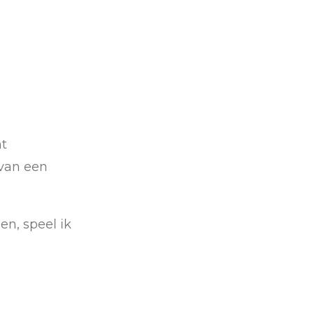
ht
 van een
en, speel ik