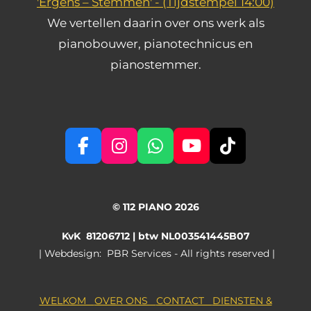
'Ergens – Stemmen' -
(Tijdstempel 14:00)
We vertellen daarin over ons werk als
pianobouwer, pianotechnicus en
pianostemmer.
F
I
W
Y
T
a
n
h
o
i
c
s
a
u
k
e
t
t
T
T
© 112 PIANO 2026
b
a
s
u
o
o
g
A
b
k
KvK 81206712 |
btw NL003541445B07
o
r
p
e
ǀ Webdesign: PBR Services - All rights reserved |
k
a
p
m
WELKOM
OVER ONS
CONTACT
DIENSTEN &