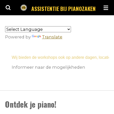
Ga
ASSISTENTIE BIJ PIANOZAKEN
direct
naar
de
hoofdinhoud
Powered by
Translate
Wij bieden de workshops ook op andere dagen, locaties en i
Informeer naar de mogelijkheden
Ontdek je piano!