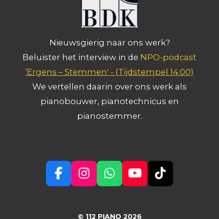
Nieuwsgierig naar ons werk?
Beluister het interview in de
NPO-podcast
'Ergens – Stemmen' -
(Tijdstempel 14:00)
We vertellen daarin over ons werk als
pianobouwer, pianotechnicus en
pianostemmer.
F
I
W
Y
T
a
n
h
o
i
c
s
a
u
k
e
t
t
T
T
© 112 PIANO 2026