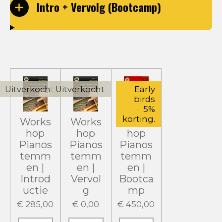
Intro + Vervolg (Bootcamp)
Uitverkocht
Uitverkocht
Early
birds
5%
korting.
Works
Works
Works
hop
hop
hop
Pianos
Pianos
Pianos
temm
temm
temm
en |
en |
en |
Introd
Vervol
Bootca
uctie
g
mp
€ 285,00
€ 0,00
€ 450,00