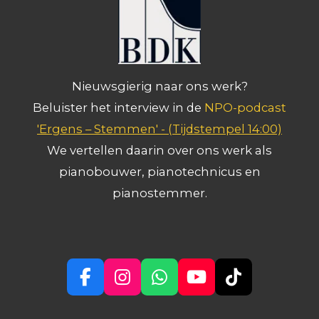
Nieuwsgierig naar ons werk?
Beluister het interview in de
NPO-podcast
'Ergens – Stemmen' -
(Tijdstempel 14:00)
We vertellen daarin over ons werk als
pianobouwer, pianotechnicus en
pianostemmer.
F
I
W
Y
T
a
n
h
o
i
c
s
a
u
k