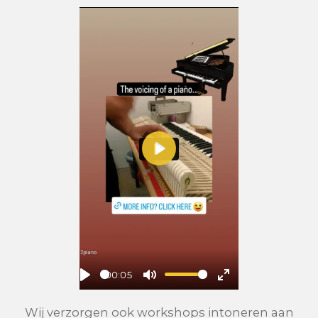
P
l
a
y
00:05
P
M
E
l
u
n
Wij verzorgen ook workshops intoneren aan