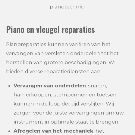
a
t
t
pianotechnici.
y
e
e
r
Piano en vleugel reparaties
f
u
Pianoreparaties kunnen variëren van het
l
vervangen van versleten onderdelen tot het
l
herstellen van grotere beschadigingen. Wij
s
bieden diverse reparatiediensten aan:
c
r
Vervangen van onderdelen
: snaren,
e
hamerkoppen, stempennen en toetsen
e
kunnen in de loop der tijd verslijten. Wij
n
zorgen voor de juiste vervangingen om uw
instrument in optimale staat te brengen.
Afregelen van het mechaniek
: het