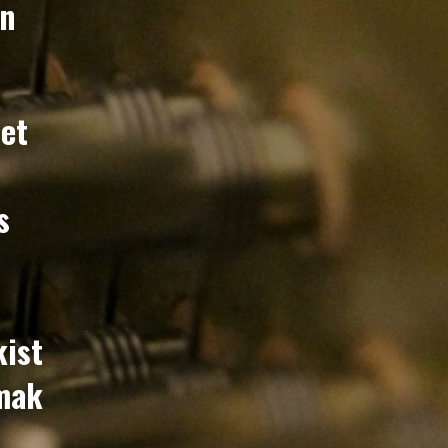
en
met
s
kist
emak