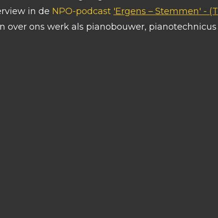
erview in de
NPO-podcast
'Ergens – Stemmen' -
(T
in over ons werk als pianobouwer, pianotechnicu