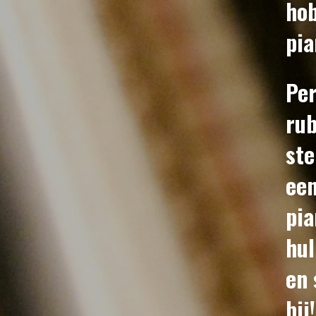
hob
pia
Per
rub
ste
een
pia
hul
en 
bij!