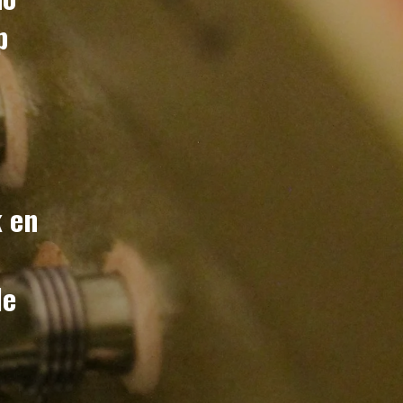
p
k en
le