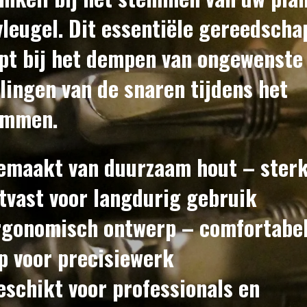
vleugel. Dit essentiële gereedscha
pt bij het dempen van ongewenste
llingen van de snaren tijdens het
emmen.
emaakt van duurzaam hout
– ster
jtvast voor langdurig gebruik
rgonomisch ontwerp
– comfortabe
p voor precisiewerk
eschikt voor professionals en