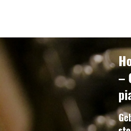
Ho
– 
pi
Geb
ste