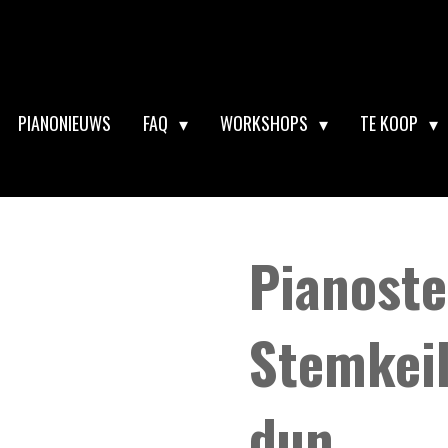
PIANONIEUWS
FAQ
WORKSHOPS
TE KOOP
Pianost
Stemkeil
dun