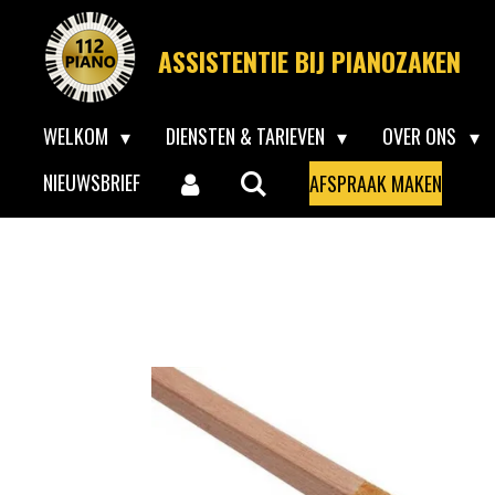
Ga
ASSISTENTIE BIJ PIANOZAKEN
direct
naar
WELKOM
DIENSTEN & TARIEVEN
OVER ONS
de
hoofdinhoud
NIEUWSBRIEF
AFSPRAAK MAKEN