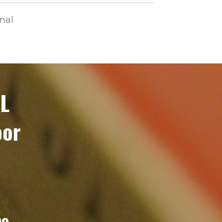
mal
L
oor
no