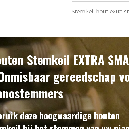
Stemkeil hout extra s
uten Stemkeil EXTRA SMA
Onmisbaar gereedschap v
anostemmers
ruik deze
hoogwaardige
houten
mkeil bij het stemmen van uw pia