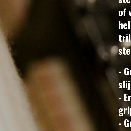
of 
hel
tri
st
- G
sli
- E
gri
-
G