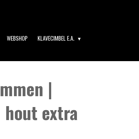
WEBSHOP
KLAVECIMBEL E.A.
emmen |
 hout extra