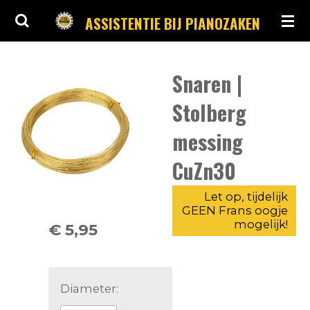
Ga
ASSISTENTIE BIJ PIANOZAKEN
direct
naar
Snaren |
de
hoofdinhoud
Stolberg
messing
CuZn30
Let op, tijdelijk
GEEN Frans oogje
mogelijk!
€ 5,95
Diameter: