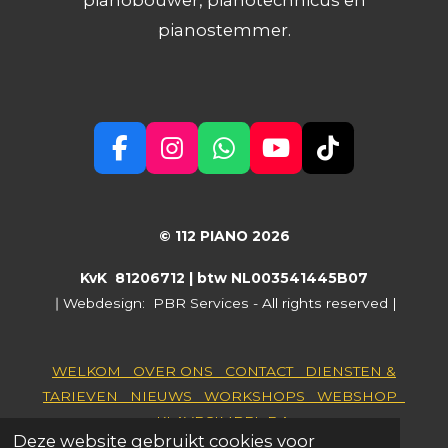
pianobouwer, pianotechnicus en
pianostemmer.
F
I
W
Y
T
a
n
h
o
i
c
s
a
u
k
e
t
t
T
T
© 112 PIANO 2026
b
a
s
u
o
o
g
A
b
k
KvK 81206712 |
btw NL003541445B07
o
r
p
e
ǀ Webdesign: PBR Services - All rights reserved |
k
a
p
m
WELKOM
OVER ONS
CONTACT
DIENSTEN &
TARIEVEN
NIEUWS
WORKSHOPS
WEBSHOP
KLAVECIMBEL
E.A.
Deze website gebruikt cookies voor