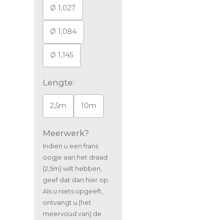
Ø 1,027
Ø 1,084
Ø 1,145
Lengte:
2,5m
10m
Meerwerk?
Indien u een frans
oogje aan het draad
(2,5m) wilt hebben,
geef dat dan hier op.
Als u niets opgeeft,
ontvangt u (het
meervoud van) de