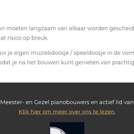
en moeten langzaam van elkaar worden gescheide
t risico op breuk.
uw je eigen muziekdoosje / speeldoosje in de vor
zodat je na het bouwen kunt genieten van prachti
ls Meester- en Gezel pianobouwers en actief lid v
Klik hier om meer over ons te lezen.