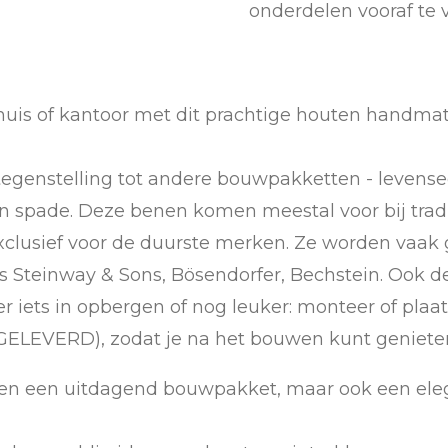
onderdelen vooraf te 
uis of kantoor met dit prachtige houten handmati
n tegenstelling tot andere bouwpakketten - leven
n spade. Deze benen komen meestal voor bij tradi
exclusief voor de duurste merken. Ze worden vaak g
teinway & Sons, Bösendorfer, Bechstein. Ook de 
er iets in opbergen of nog leuker: monteer of plaa
EGELEVERD), zodat je na het bouwen kunt geniete
leen een uitdagend bouwpakket, maar ook een eleg