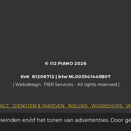
© 112 PIANO 2026
KvK 81206712 |
btw NL003541445B07
ǀ Webdesign: PBR Services - All rights reserved |
TACT
DIENSTEN & TARIEVEN
NIEUWS
WORKSHOPS
W
leinden en/of het tonen van advertenties. Door g