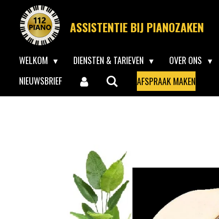
Ga
ASSISTENTIE BIJ PIANOZAKEN
direct
naar
WELKOM
DIENSTEN & TARIEVEN
OVER ONS
de
hoofdinhoud
NIEUWSBRIEF
AFSPRAAK MAKEN