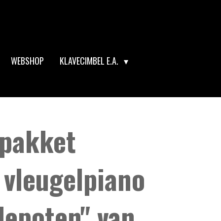
WEBSHOP
KLAVECIMBEL E.A.
pakket
 vleugelpiano
depoten" van