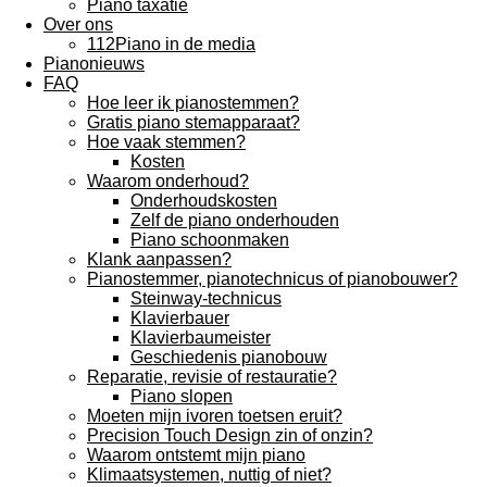
Piano taxatie
Over ons
112Piano in de media
Pianonieuws
FAQ
Hoe leer ik pianostemmen?
Gratis piano stemapparaat?
Hoe vaak stemmen?
Kosten
Waarom onderhoud?
Onderhoudskosten
Zelf de piano onderhouden
Piano schoonmaken
Klank aanpassen?
Pianostemmer, pianotechnicus of pianobouwer?
Steinway-technicus
Klavierbauer
Klavierbaumeister
Geschiedenis pianobouw
Reparatie, revisie of restauratie?
Piano slopen
Moeten mijn ivoren toetsen eruit?
Precision Touch Design zin of onzin?
Waarom ontstemt mijn piano
Klimaatsystemen, nuttig of niet?