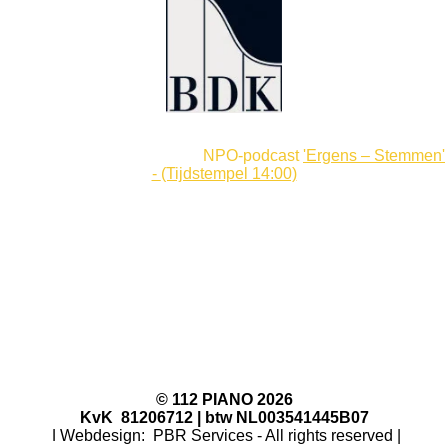
Nieuwsgierig naar ons werk?
Beluister het interview in de
NPO-podcast
'Ergens – Stemmen'
-
(Tijdstempel 14:00)
We vertellen daarin over ons werk als pianobouwer,
pianotechnicus en pianostemmer.
F
I
W
Y
T
a
n
h
o
i
c
s
a
u
k
e
t
t
T
T
© 112 PIANO 2026
KvK 81206712 |
btw NL003541445B07
b
a
s
u
o
ǀ Webdesign: PBR Services - All rights reserved |