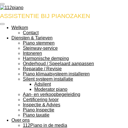
Ga
direct
ASSISTENTIE BIJ PIANOZAKEN
naar
de
hoofdinhoud
Welkom
Contact
Diensten & Tarieven
Piano stemmen
Steinway-service
Intoneren
Harmonische demping
Onderhoud / Speelaard aanpassen
Reparatie / Revisie
Piano klimaatsysteem installeren
Silent systeem installatie
Adsilent
Moderator piano
Aan- en verkoopbegeleiding
Certificering Ivoor
Inspectie & Advies
Piano Inspectie
Piano taxatie
Over ons
112Piano in de media