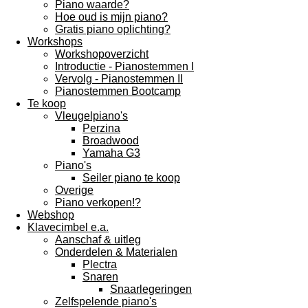
Piano waarde?
Hoe oud is mijn piano?
Gratis piano oplichting?
Workshops
Workshopoverzicht
Introductie - Pianostemmen I
Vervolg - Pianostemmen II
Pianostemmen Bootcamp
Te koop
Vleugelpiano's
Perzina
Broadwood
Yamaha G3
Piano's
Seiler piano te koop
Overige
Piano verkopen!?
Webshop
Klavecimbel e.a.
Aanschaf & uitleg
Onderdelen & Materialen
Plectra
Snaren
Snaarlegeringen
Zelfspelende piano's