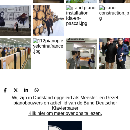
D
D
S
D
e
e
h
e
Wij zijn in Duitsland opgeleid als Meester- en Gezel
l
e
a
l
pianobouwers en actief lid van de Bund Deutscher
e
l
r
e
Klavierbauer
n
e
n
Klik hier om meer over ons te lezen.