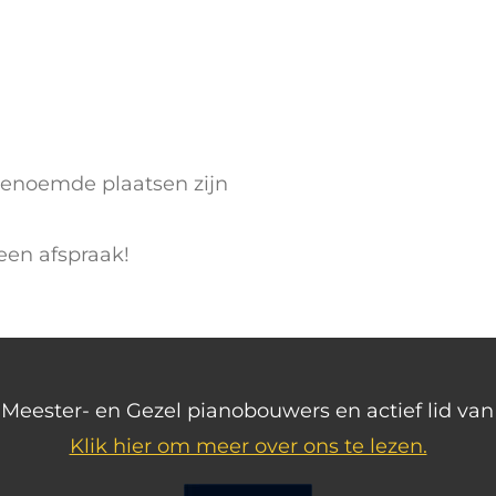
genoemde plaatsen zijn
een afspraak!
ls Meester- en Gezel pianobouwers en actief lid v
Klik hier om meer over ons te lezen.