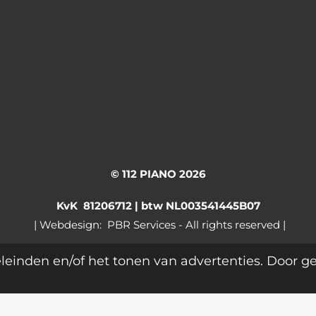
© 112 PIANO 2026
KvK 81206712 |
btw NL003541445B07
ǀ Webdesign: PBR Services - All rights reserved |
leinden en/of het tonen van advertenties. Door g
TACT
DIENSTEN & TARIEVEN
NIEUWS
WORKSHOPS
W