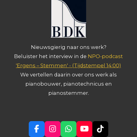
Nieuwsgierig naar ons werk?
Beluister het interview in de
NPO-podcast
'Ergens – Stemmen' -
(Tijdstempel 14:00)
We vertellen daarin over ons werk als
pianobouwer, pianotechnicus en
pianostemmer.
F
I
W
Y
T