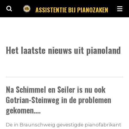
Ga
ASSISTENTIE BIJ PIANOZAKEN
direct
naar
de
hoofdinhoud
Het laatste nieuws uit pianoland
Na Schimmel en Seiler is nu ook
Gotrian-Steinweg in de problemen
gekomen....
De in Braunschweig gevestigde pianofabrikant