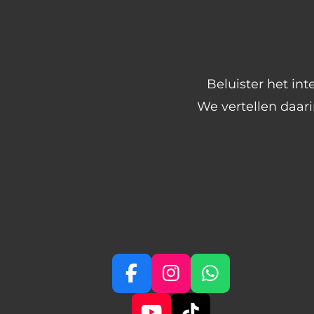
Beluister het int
We vertellen daar
F
I
W
a
n
h