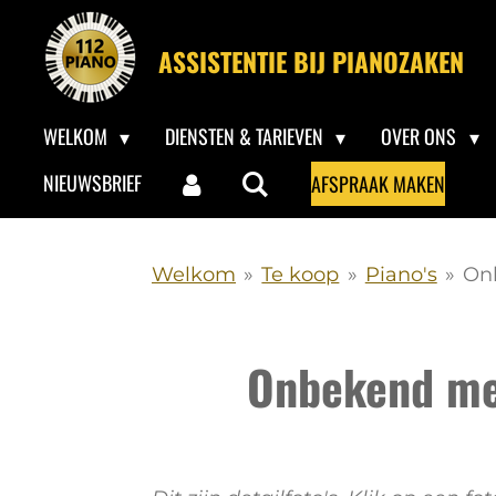
Ga
ASSISTENTIE BIJ PIANOZAKEN
direct
naar
WELKOM
DIENSTEN & TARIEVEN
OVER ONS
de
hoofdinhoud
NIEUWSBRIEF
AFSPRAAK MAKEN
Welkom
»
Te koop
»
Piano's
»
Onb
Onbekend mer