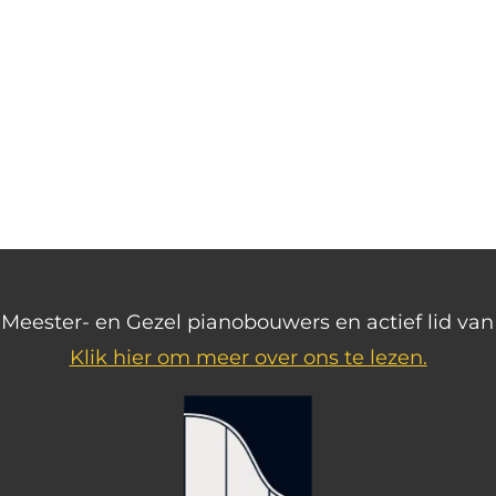
ls Meester- en Gezel pianobouwers en actief lid v
Klik hier om meer over ons te lezen.